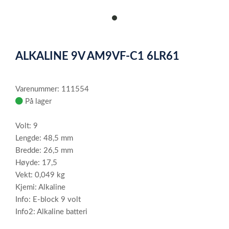
item
0
Item
1
ALKALINE 9V AM9VF-C1 6LR61
of
1
Varenummer: 111554
På lager
Volt: 9
Lengde: 48,5 mm
Bredde: 26,5 mm
Høyde: 17,5
Vekt: 0,049 kg
Kjemi: Alkaline
Info: E-block 9 volt
Info2: Alkaline batteri