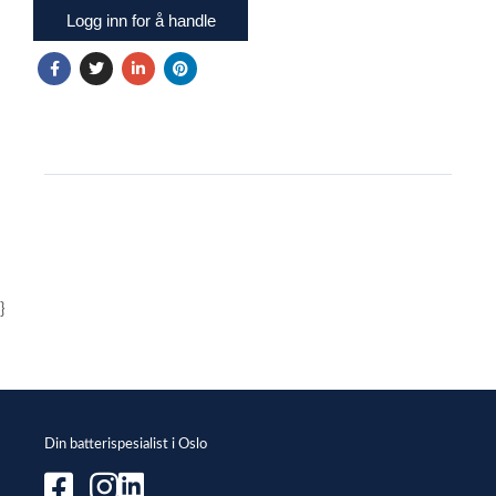
Logg inn for å handle
}
Din batterispesialist i Oslo