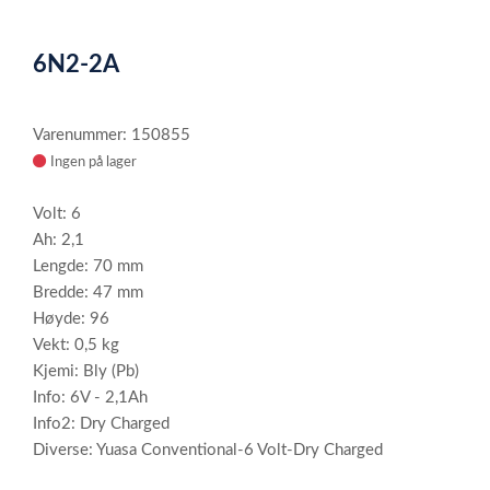
0
Item
1
6N2-2A
of
1
Varenummer: 150855
Ingen på lager
Volt: 6
Ah: 2,1
Lengde: 70 mm
Bredde: 47 mm
Høyde: 96
Vekt: 0,5 kg
Kjemi: Bly (Pb)
Info: 6V - 2,1Ah
Info2: Dry Charged
Diverse: Yuasa Conventional-6 Volt-Dry Charged