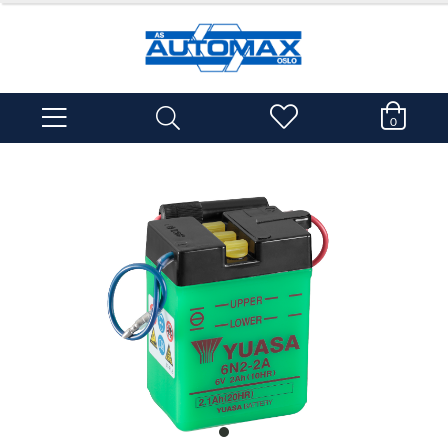
0
item