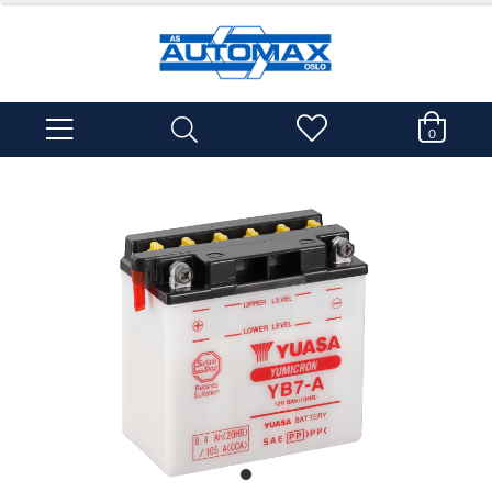
0
item