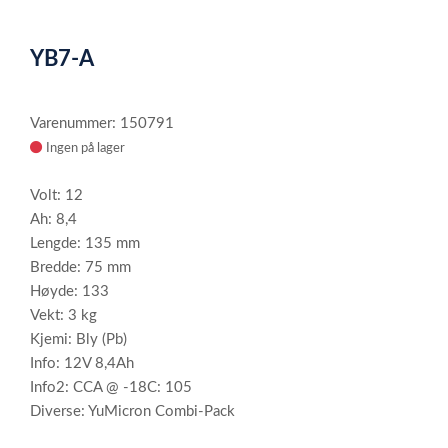
0
Item
1
YB7-A
of
1
Varenummer: 150791
Ingen på lager
Volt: 12
Ah: 8,4
Lengde: 135 mm
Bredde: 75 mm
Høyde: 133
Vekt: 3 kg
Kjemi: Bly (Pb)
Info: 12V 8,4Ah
Info2: CCA @ -18C: 105
Diverse: YuMicron Combi-Pack