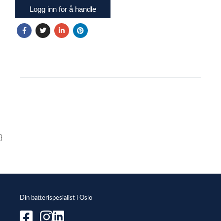
Logg inn for å handle
}
Din batterispesialist i Oslo