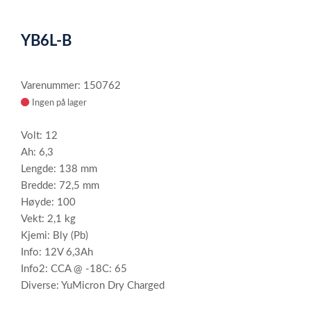
0
Item
1
YB6L-B
of
1
Varenummer: 150762
Ingen på lager
Volt: 12
Ah: 6,3
Lengde: 138 mm
Bredde: 72,5 mm
Høyde: 100
Vekt: 2,1 kg
Kjemi: Bly (Pb)
Info: 12V 6,3Ah
Info2: CCA @ -18C: 65
Diverse: YuMicron Dry Charged