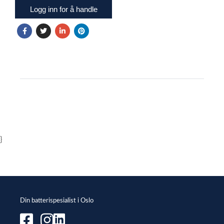
Logg inn for å handle
}
Din batterispesialist i Oslo