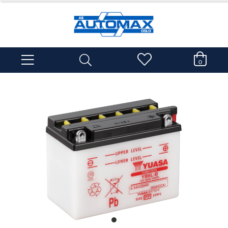
0
item