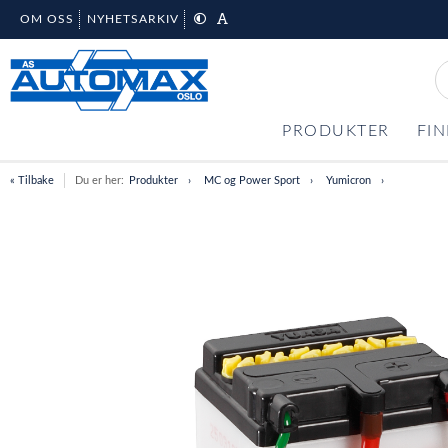
OM OSS
NYHETSARKIV
PRODUKTER
FIN
« Tilbake
Du er her:
Produkter
MC og Power Sport
Yumicron