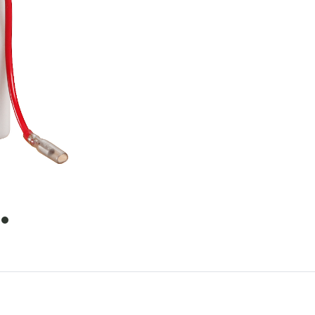
item
0