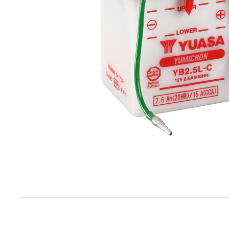
Item
1
of
1