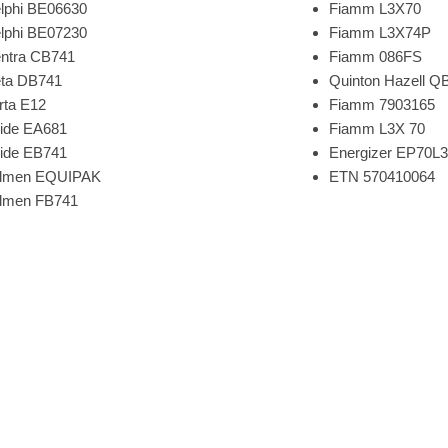
lphi BE06630
Fiamm L3X70
lphi BE07230
Fiamm L3X74P
ntra CB741
Fiamm 086FS
ta DB741
Quinton Hazell Q
rta E12
Fiamm 7903165
ide EA681
Fiamm L3X 70
ide EB741
Energizer EP70L
lmen EQUIPAK
ETN 570410064
lmen FB741