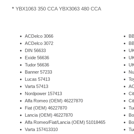
*
YBX1063 350 CCA YBX3063 480 CCA
ACDelco 3066
BB
ACDelco 3072
BB
DIN 56633
UK
Exide 56636
UK
Tudor 56636
UK
Banner 57233
Nu
Lucas 57413
To
Varta 57413
AC
Nordpower 157413
Ci
Alfa Romeo (OEM) 46227870
Ci
Fiat (OEM) 46227870
Tu
Lancia (OEM) 46227870
Bo
Alfa Romeo/Fiat/Lancia (OEM) 51018465
Bo
Varta 157413310
Tu