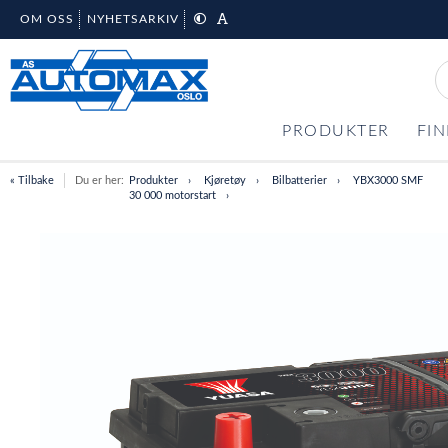
OM OSS
NYHETSARKIV
PRODUKTER
FIN
« Tilbake
Du er her:
Produkter
Kjøretøy
Bilbatterier
YBX3000 SMF
30 000 motorstart