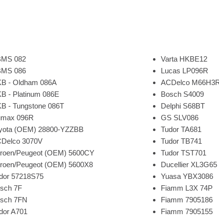
MS 082
Varta HKBE12
MS 086
Lucas LP096R
B - Oldham 086A
ACDelco M66H3
B - Platinum 086E
Bosch S4009
B - Tungstone 086T
Delphi S68BT
max 096R
GS SLV086
yota (OEM) 28800-YZZBB
Tudor TA681
Delco 3070V
Tudor TB741
troen/Peugeot (OEM) 5600CY
Tudor TST701
troen/Peugeot (OEM) 5600X8
Ducellier XL3G65
dor 57218S75
Yuasa YBX3086
sch 7F
Fiamm L3X 74P
sch 7FN
Fiamm 7905186
dor A701
Fiamm 7905155