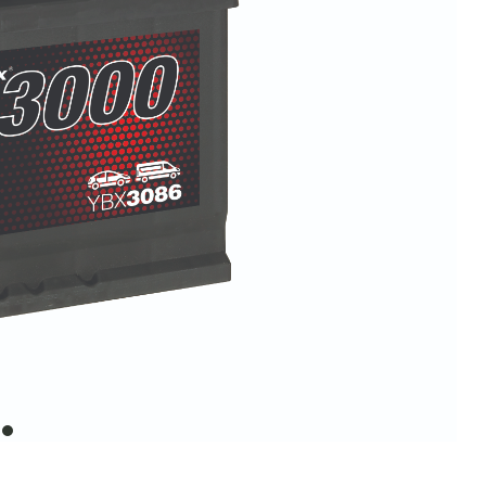
item
0