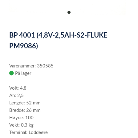
item
0
Item
1
BP 4001 (4,8V-2,5AH-S2-FLUKE
of
1
PM9086)
Varenummer: 350585
På lager
Volt: 4,8
Ah: 2,5
Lengde: 52 mm
Bredde: 26 mm
Høyde: 100
Vekt: 0,3 kg
Terminal: Loddeøre