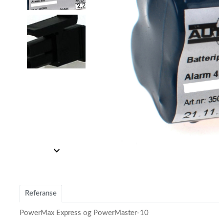
Item
Item
1
1
of
of
2
2
Referanse
PowerMax Express og PowerMaster-10