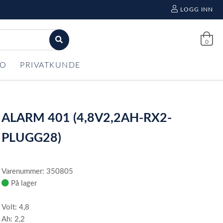
LOGG INN
0
FO
PRIVATKUNDE
ALARM 401 (4,8V2,2AH-RX2-
PLUGG28)
Varenummer: 350805
På lager
Volt: 4,8
Ah: 2,2