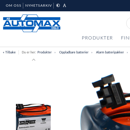
OM OSS
NYHETSARKIV
PRODUKTER
FIN
« Tilbake
Du er her:
Produkter
Oppladbare batterier
Alarm batteripakker