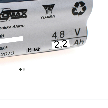
item
item
0
1