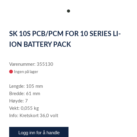
item
0
Item
1
SK 10S PCB/PCM FOR 10 SERIES LI-
of
1
ION BATTERY PACK
Varenummer: 355130
Ingen på lager
Lengde: 105 mm
Bredde: 61 mm
Høyde: 7
Vekt: 0,055 kg
Info: Kretskort 36,0 volt
Logg inn for å handle