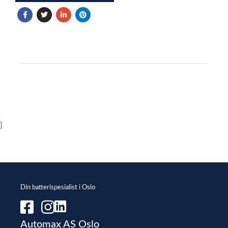
}
Din batterispesialist i Oslo
Automax AS Oslo