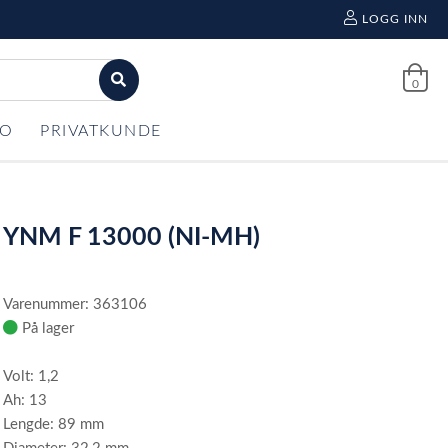
LOGG INN
0
FO
PRIVATKUNDE
YNM F 13000 (NI-MH)
Varenummer: 363106
På lager
Volt: 1,2
Ah: 13
Lengde: 89 mm