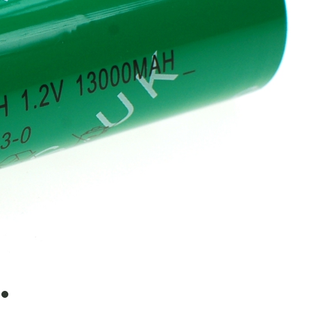
item
0