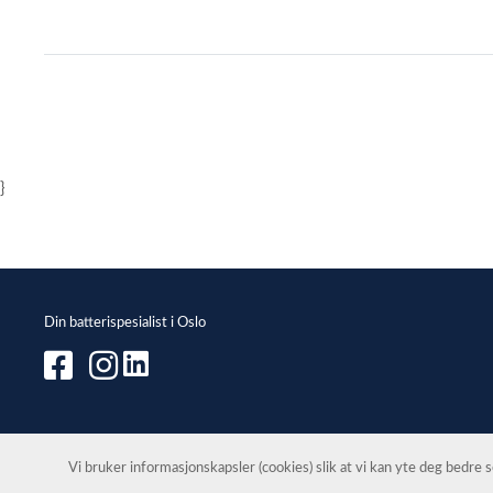
Item
1
of
1
}
Din batterispesialist i Oslo
Vi bruker informasjonskapsler (cookies) slik at vi kan yte deg bedre