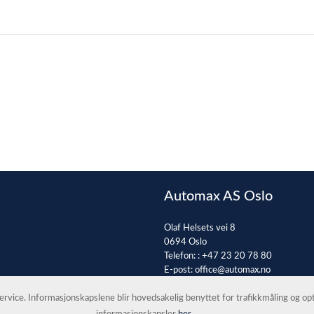
Automax AS Oslo
Olaf Helsets vei 8
0694 Oslo
Telefon: :
+47 23 20 78 80
E-post:
office@automax.no
 service. Informasjonskapslene blir hovedsakelig benyttet for trafikkmåling og o