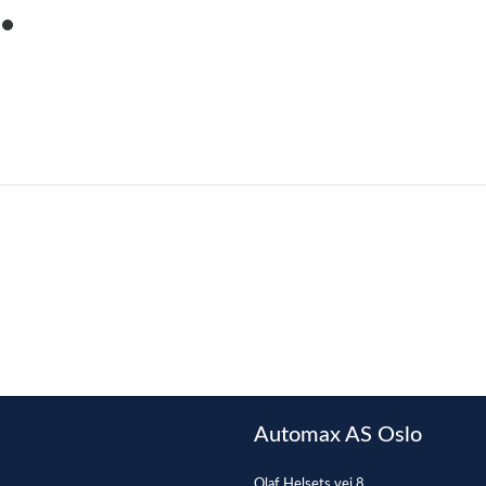
item
0
Automax AS Oslo
Olaf Helsets vei 8