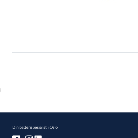
Item
1
of
1
}
Din batterispesialist i Oslo