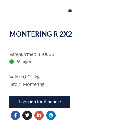
item
0
Item
1
MONTERING R 2X2
of
1
Varenummer: 350030
På lager
Vekt: 0,001 kg
Info2: Montering
Logg inn for å handle