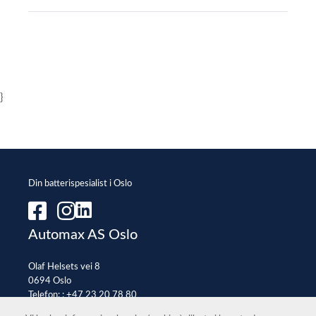
}
Din batterispesialist i Oslo
Automax AS Oslo
Olaf Helsets vei 8
0694 Oslo
Telefon: :
+47 23 20 78 80
E-post:
office@automax.no