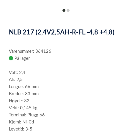
item
item
0
1
Item
1
NLB 217 (2,4V2,5AH-R-FL.-4,8 +4,8)
of
2
Varenummer: 364126
På lager
Volt: 2,4
Ah: 2,5
Lengde: 66 mm
Bredde: 33 mm
Høyde: 32
Vekt: 0,145 kg
Terminal: Plugg 66
Kjemi: Ni-Cd
Levetid: 3-5