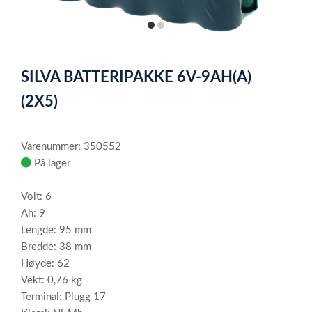
item
item
0
1
Item
1
SILVA BATTERIPAKKE 6V-9AH(A)
of
2
(2X5)
Varenummer: 350552
På lager
Volt: 6
Ah: 9
Lengde: 95 mm
Bredde: 38 mm
Høyde: 62
Vekt: 0,76 kg
Terminal: Plugg 17