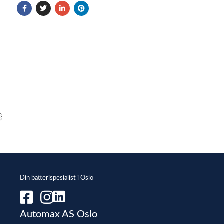
}
Din batterispesialist i Oslo
Automax AS Oslo