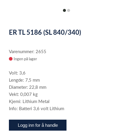
item
item
0
1
Item
1
ER TL 5186 (SL 840/340)
of
2
Varenummer: 2655
Ingen på lager
Volt: 3,6
Lengde: 7,5 mm
Diameter: 22,8 mm
Vekt: 0,007 kg
Kjemi: Lithium Metal
Info: Batteri 3,6 volt Lithium
Logg inn for å handle