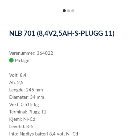
item
item
item
0
1
2
Item
1
NLB 701 (8,4V2,5AH-S-PLUGG 11)
of
3
Varenummer: 364022
På lager
Volt: 8,4
Ah: 2,5
Lengde: 245 mm
Diameter: 34 mm
Vekt: 0,515 kg
Terminal: Plugg 11
Kjemi: Ni-Cd
Levetid: 3-5
Info: Nødlys batteri 8,4 volt Ni-Cd