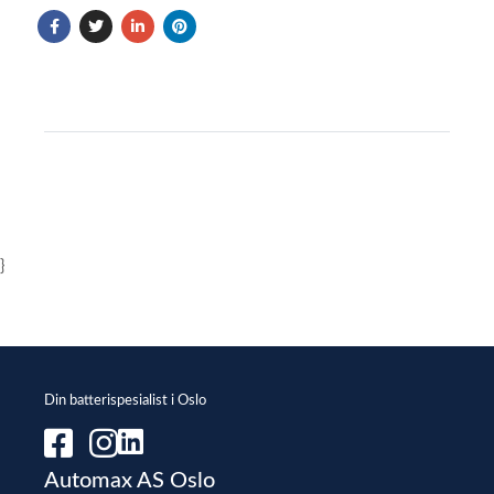
}
Din batterispesialist i Oslo
Automax AS Oslo