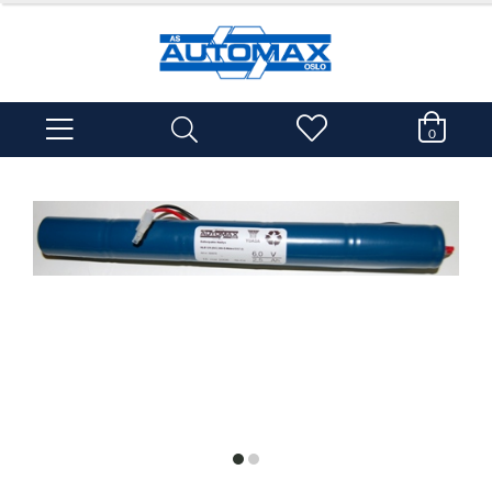
0
item
item
0
1
Item