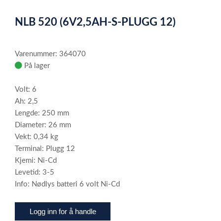
1
NLB 520 (6V2,5AH-S-PLUGG 12)
of
2
Varenummer: 364070
På lager
Volt: 6
Ah: 2,5
Lengde: 250 mm
Diameter: 26 mm
Vekt: 0,34 kg
Terminal: Plugg 12
Kjemi: Ni-Cd
Levetid: 3-5
Info: Nødlys batteri 6 volt Ni-Cd
Logg inn for å handle