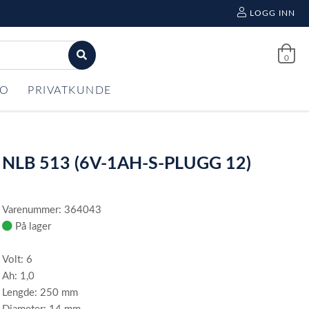
LOGG INN
0
FO
PRIVATKUNDE
NLB 513 (6V-1AH-S-PLUGG 12)
Varenummer: 364043
På lager
Volt: 6
Ah: 1,0
Lengde: 250 mm