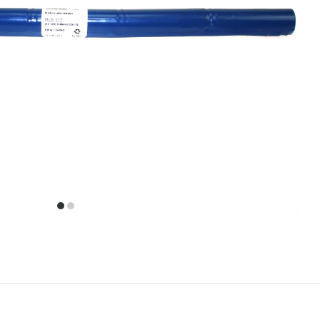
item
item
0
1