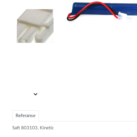
Item
Item
1
1
of
of
2
Referanse
2
Saft 803103, Kinetic