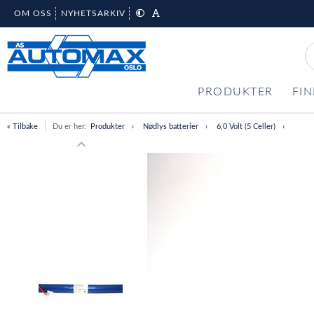
OM OSS
NYHETSARKIV
PRODUKTER
FIN
« Tilbake
Du er her:
Produkter
Nødlys batterier
6,0 Volt (5 Celler)