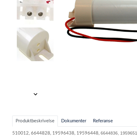
Item
Item
1
1
of
of
3
3
Produktbeskrivelse
Dokumenter
Referanse
6644836, 195965
510012, 6644828, 19596438, 19596448,