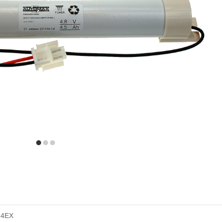
item
item
item
0
1
2
14EX