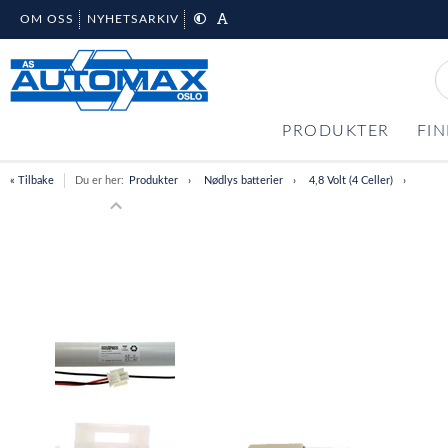
OM OSS
NYHETSARKIV
PRODUKTER
FIN
« Tilbake
Du er her:
Produkter
Nødlys batterier
4,8 Volt (4 Celler)