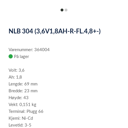
item
item
0
1
Item
1
NLB 304 (3,6V1,8AH-R-FL.4,8+-)
of
2
Varenummer: 364004
På lager
Volt: 3,6
Ah: 1,8
Lengde: 69 mm
Bredde: 23 mm
Høyde: 43
Vekt: 0,151 kg
Terminal: Plugg 66
Kjemi: Ni-Cd
Levetid: 3-5