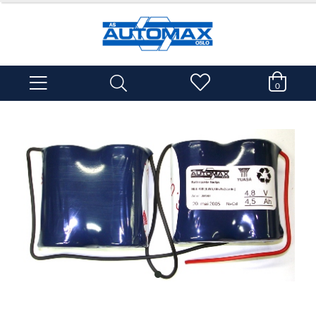
0
item
0
Item
1