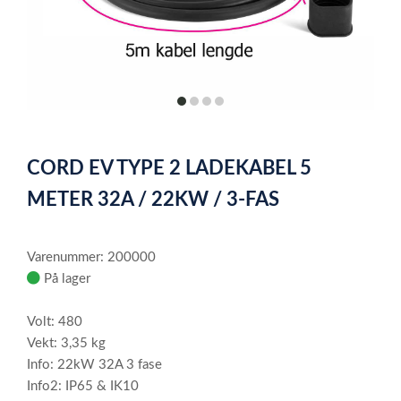
item
item
item
item
0
1
2
3
Item
1
CORD EV TYPE 2 LADEKABEL 5
of
4
METER 32A / 22KW / 3-FAS
Varenummer: 200000
På lager
Volt: 480
Vekt: 3,35 kg
Info: 22kW 32A 3 fase
Info2: IP65 & IK10