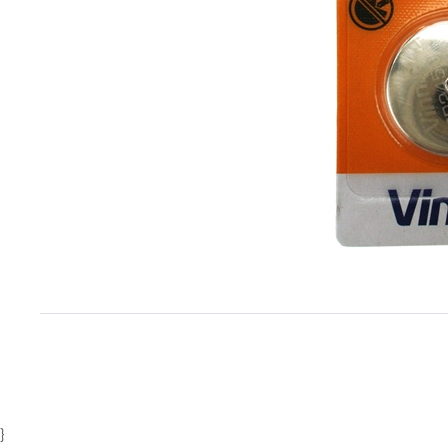
Item
1
of
1
}