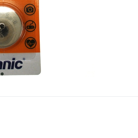
item
0